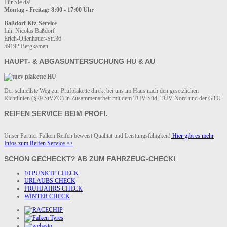
Für Sie da!
Montag - Freitag: 8:00 - 17:00 Uhr
Baßdorf Kfz-Service
Inh. Nicolas Baßdorf
Erich-Ollenhauer-Str.36
59192 Bergkamen
HAUPT- & ABGASUNTERSUCHUNG HU & AU
Der schnellste Weg zur Prüfplakette direkt bei uns im Haus nach den gesetzlichen
Richtlinien (§29 StVZO) in Zusammenarbeit mit dem TÜV Süd, TÜV Nord und der GTÜ.
REIFEN SERVICE BEIM PROFI.
Unser Partner Falken Reifen beweist Qualität und Leistungsfähigkeit!
Hier gibt es mehr
Infos zum Reifen Service >>
SCHON GECHECKT? AB ZUM FAHRZEUG-CHECK!
10 PUNKTE CHECK
URLAUBS CHECK
FRÜHJAHRS CHECK
WINTER CHECK