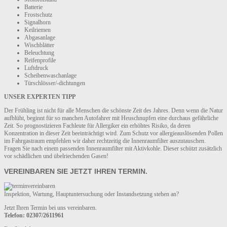
Batterie
Frostschutz
Signalhorn
Keilriemen
Abgasanlage
Wischblätter
Beleuchtung
Reifenprofile
Luftdruck
Scheibenwaschanlage
Türschlösser/-dichtungen
UNSER EXPERTEN TIPP
Der Frühling ist nicht für alle Menschen die schönste Zeit des Jahres. Denn wenn die Natur
aufblüht, beginnt für so manchen Autofahrer mit Heuschnupfen eine durchaus gefährliche
Zeit. So prognostizieren Fachleute für Allergiker ein erhöhtes Risiko, da deren
Konzentration in dieser Zeit beeinträchtigt wird. Zum Schutz vor allergieauslösenden Pollen
im Fahrgastraum empfehlen wir daher rechtzeitig die Innenraumfilter auszutauschen.
Fragen Sie nach einem passenden Innenraumfilter mit Aktivkohle. Dieser schützt zusätzlich
vor schädlichen und übelriechenden Gasen!
VEREINBAREN SIE JETZT IHREN TERMIN.
Inspektion, Wartung, Hauptuntersuchung oder Instandsetzung stehen an?
Jetzt Ihren Termin bei uns vereinbaren.
Telefon: 02307/2611961