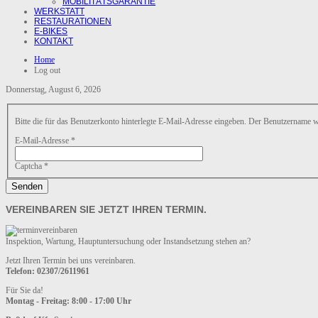
MOBILITÄTSGARANTIE
WERKSTATT
RESTAURATIONEN
E-BIKES
KONTAKT
Home
Log out
Donnerstag, August 6, 2026
Bitte die für das Benutzerkonto hinterlegte E-Mail-Adresse eingeben. Der Benutzername w
E-Mail-Adresse
*
Captcha
*
Senden
VEREINBAREN SIE JETZT IHREN TERMIN.
Inspektion, Wartung, Hauptuntersuchung oder Instandsetzung stehen an?
Jetzt Ihren Termin bei uns vereinbaren.
Telefon: 02307/2611961
Für Sie da!
Montag - Freitag: 8:00 - 17:00 Uhr